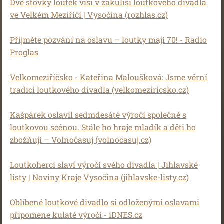
Dvě stovky loutek visí v zákulisí loutkového divadla
ve Velkém Meziříčí | Vysočina (rozhlas.cz)
Přijměte pozvání na oslavu – loutky mají 70! - Radio
Proglas
Velkomeziříčsko - Kateřina Maloušková: Jsme věrní
tradici loutkového divadla (velkomeziricsko.cz)
Kašpárek oslavil sedmdesáté výročí společně s
loutkovou scénou. Stále ho hraje mladík a děti ho
zbožňují – Volnočasuj (volnocasuj.cz)
Loutkoherci slaví výročí svého divadla | Jihlavské
listy | Noviny Kraje Vysočina (jihlavske-listy.cz)
Oblíbené loutkové divadlo si odloženými oslavami
připomene kulaté výročí - iDNES.cz