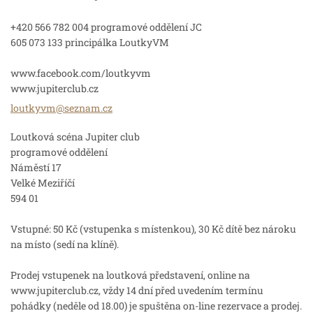
+420 566 782 004 programové oddělení JC
605 073 133 principálka LoutkyVM
www.facebook.com/loutkyvm
www.jupiterclub.cz
loutkyvm
@seznam.
cz
Loutková scéna Jupiter club
programové oddělení
Náměstí 17
Velké Meziříčí
594 01
Vstupné: 50 Kč (vstupenka s místenkou), 30 Kč dítě bez nároku
na místo (sedí na klíně).
Prodej vstupenek na loutková představení, online na
www.jupiterclub.cz, vždy 14 dní před uvedením termínu
pohádky (neděle od 18.00) je spuštěna on-line rezervace a prodej.