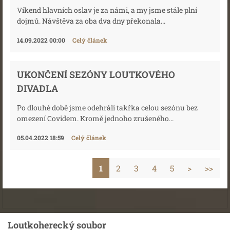
Víkend hlavních oslav je za námi, a my jsme stále plní
dojmů. Návštěva za oba dva dny překonala...
14.09.2022 00:00
Celý článek
UKONČENÍ SEZÓNY LOUTKOVÉHO
DIVADLA
Po dlouhé době jsme odehráli takřka celou sezónu bez
omezení Covidem. Kromě jednoho zrušeného...
05.04.2022 18:59
Celý článek
1
2
3
4
5
>
>>
Loutkoherecký soubor