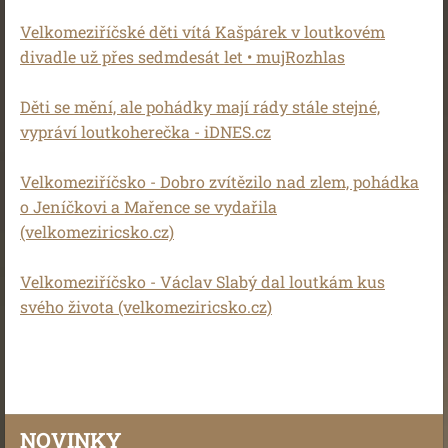
Velkomeziříčské děti vítá Kašpárek v loutkovém
divadle už přes sedmdesát let • mujRozhlas
Děti se mění, ale pohádky mají rády stále stejné,
vypráví loutkoherečka - iDNES.cz
Velkomeziříčsko - Dobro zvítězilo nad zlem, pohádka
o Jeníčkovi a Mařence se vydařila
(velkomeziricsko.cz)
Velkomeziříčsko - Václav Slabý dal loutkám kus
svého života (velkomeziricsko.cz)
NOVINKY